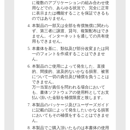
に複数のアプリケーションの組み合わせ使
用などでの、あらゆる状況で、完全に正常
に表示または機能することを保証できるも
のではありません。
本製品の一部又は全部を有償無償に関わら
ず、第三者に譲渡、貸与、複製配布はでき
ません。インターネットを通しての共有使
用もできません。
本書体を基に、類似及び部分改変または同
一のフォントを作成することはできませ
ん。
本製品のご使用によって発生した、直接
的、間接的、波及的ないかなる損害、被害
について一切の責任及び補償を負うことは
できません。
万一当室が責任を問われる場合において
も、書体ソフトウェアの使用料としてお支
払い頂いた金額を補償限度と致します。
本製品のパッケージ及びユーザーズガイド
に記載の誤によって発生したいかなる損害
においてもその補償をすることはできませ
ん。
本製品でご購入頂いたものは本書体の使用