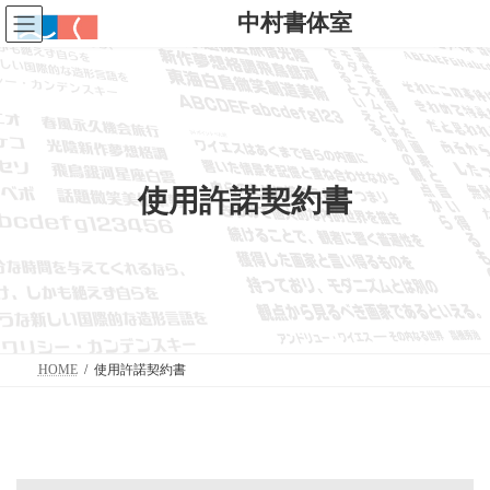
コ
ナ
中村書体室
ン
ビ
テ
ゲ
ン
ー
ツ
シ
へ
ョ
ス
ン
キ
に
ッ
移
プ
動
使用許諾契約書
HOME
使用許諾契約書