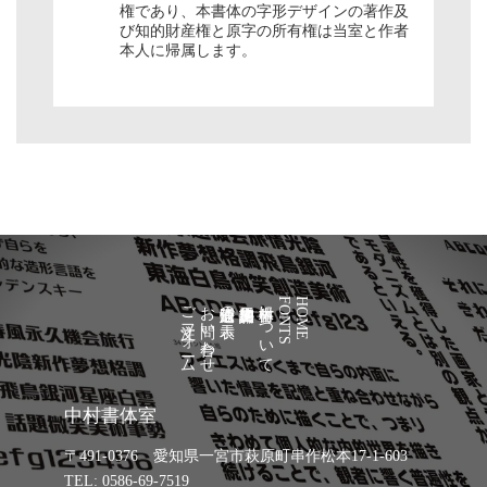
権であり、本書体の字形デザインの著作及
び知的財産権と原字の所有権は当室と作者
本人に帰属します。
ご注文フォーム
お問い合わせ
通信販売法の表示
中村書体について
FONTS
HOME
中村書体室
〒491-0376 愛知県一宮市萩原町串作松本17-1-603
TEL: 0586-69-7519