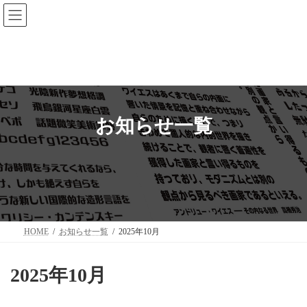
コ
ナ
中村書体室
ン
ビ
テ
ゲ
ン
ー
ツ
シ
へ
ョ
ス
ン
キ
に
ッ
移
プ
動
お知らせ一覧
HOME
お知らせ一覧
2025年10月
2025年10月